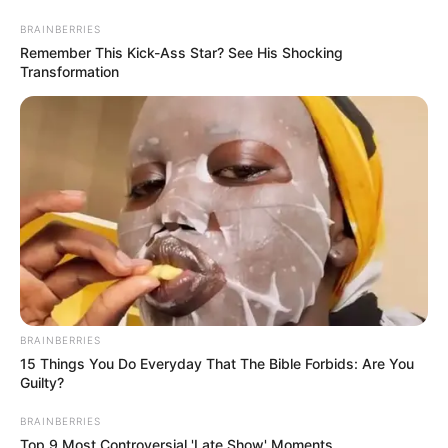
укр
рус
Головна
/
Новини
/
Корисно знати
РФ розганяє фейк про загибель під
Харковом Сирського і Буданова
18.04.2024, 10:13