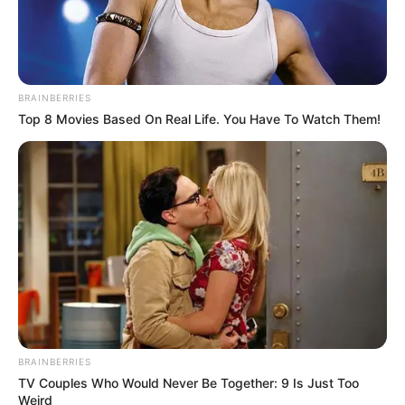
Влада неоднаразово попереджала
, що РФ посилила
спроби розповсюджувати дезінформацію на
Харківщині. Майже щодня з'являються вкиди про
"наступ на Харків", "термінову евакуацію з міста",
"нову
Бучу під Харковом"
, але військові
спростовують цю
інформацію
, наголошуючи, що наразі армія ворога не
має достатнього угрупування для наступу.
Автор:
Олександра Андрієвська
Поділитися:
Теги:
фейк
іпсо
дезінформація
удар