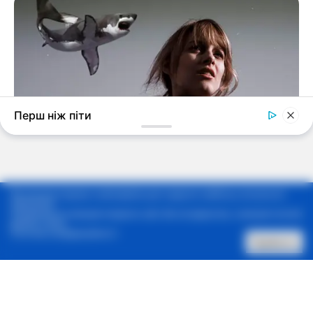
Ми використовуємо cookie-файли для надання найбільш актуальної
інформації.
Продовжуючи використовувати сайт, Ви погоджуєтесь з використанням
файлів cookie.
Політика конфіденційності
Прийняти