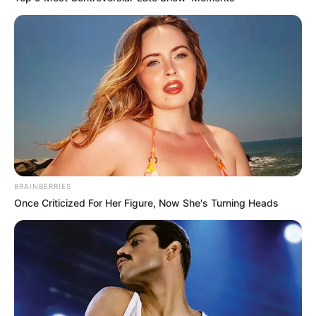
РФ розганяє
фейк
про загибель під Харковом
головнокомандувача Збройних Сил України
Олександра Сирського
та керівника Головного
управління розвідки
Кирила Буданова
. Про це
попереджає Центр стратегічних комунікацій та
інформаційної безпеки. Прокремлівські телеграм-
канали поширюють інформацію, що Сирський і
Буданов нібито загинули в результаті ракетного удару
російських військ по Чугуєву кілька днів тому.
У Центрі зазначили, що фейки про начебто знищення
вищого українського військового керівництва
російська пропаганда регулярно поширює з 2022 року.
Ця дезінформація є частиною
ІПСО
з нагнітання паніки
навколо ситуації в Харкові.
Зокрема, раніше подібні недостовірні "новини" про
Буданова вже розповсюджувалися у травні та серпні
минулого року. Щоразу ці повідомлення
спростовували самі ж росіяни, як і в цьому випадку:
деякі російські ЗМІ вже встигли все списати на
"помилку".