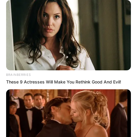
Автор:
Аліна Дихман
Поділитися:
Теги:
КАБ
фаб
авіабомба
авіація
удар
приліт
ЭТО ИНТЕРЕСНО