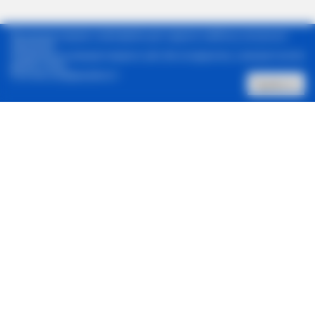
Ми використовуємо cookie-файли для надання найбільш актуальної
інформації.
Продовжуючи використовувати сайт, Ви погоджуєтесь з використанням
файлів cookie.
Політика конфіденційності
Прийняти
Зателефонувати нам
Архів новин
Контакти
Реклама в один клік
© 2001-2026, Status Quo. Всі права захищені.
Адреса:
Харків, 61057, вул. Донця-Захаржевського 6/8