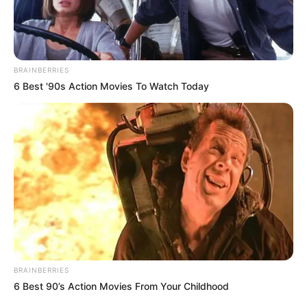
По Харкову вдарили авіабомбами - вперше з 2022-го
року
. Про це повідомив начальник Слідчого управління
ГУ Нацполіції в Харківській області Сергій Болвінов.
Під
ударом був Шевченківський район
, за перевіреною
інформацією, РФ застосувала дешевий аналог
крилатої ракети, виготовлений на базі ФАБ-250.
Є два прильоти - перше влучання по загальноосвітній
школі, друге прямо посеред житлових будинків.
Станом на 17 годину відомо про одного загиблого
чоловіка, під час удару він перебував на вулиці, біля
будинку. У мерії написали, що поранених наразі - 16
осіб, 4 із них - діти.
На місці працюють усі служби, почалася рятувальна
операція.
"Авіацію для удару по житлових кварталах
Харкова росіяни не використовували вже два