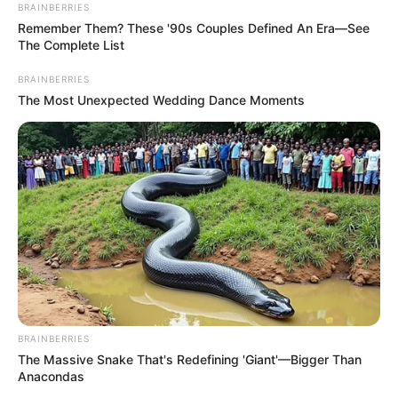
роки. Я знаю - всі звикли до сигналу повітряної
тривоги. Мало хто реагує на нього і ховається в
укриття. Але я не втомлюся попереджати - ворог
використовує і це. Зараз застосовує важке
озброєння по місту. Тому закликаю - бережіть
своє життя та життя дітей і близьких. Враховуйте
можливість повторних ударів", - зазначив
Болвінов.
Як
розповів
"Суспільному" начальник ГУ Нацполіції в
Харківській області Володимир Тимошко, росіяни,
ймовірно, били по Харкову новим снарядом - УМПБ
Д-30.
"Це щось середнє між КАБ і ракетою. Остаточні
висновки зроблять вибухотехніки. Цей боєприпас
достатньо потужний, щоб фактично розвалити два
будинки, між якими він влучив, і кілька будинків,
які на відстані", - сказав Тимошко.