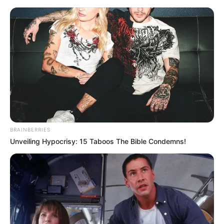
укр
рус
Головна
/
Новини
/
Війна
По Харкову вдарили авіабомбами
вперше з 2022 року - поліція
27.03.2024, 17:05