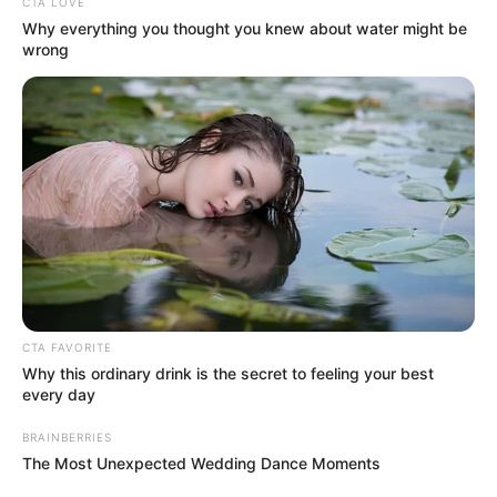
Why this ordinary drink is the secret to feeling
your best every day
CTA Love