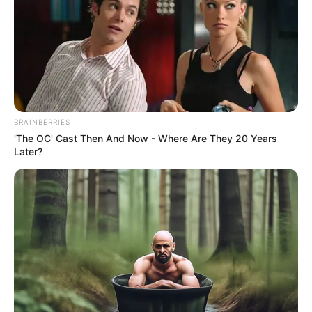
Will You Survive? 10 Things To Keep In Your
Emergency Kit
Brainberries
Meet The 6 Legendary Child Actors Who Became
Real Life Criminals