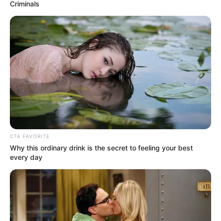
Харькове (ул. Плехановская, д. 126/2);
через
мобильное приложение "Харэнерго"
;
в личном кабинете
на сайте "Харьковоблэнерго";
с помощью
VIBER
и
Telegram
ботов;
через колл-центр: 057-3424413, 067-2340413, 050-
0540413, 063-0540413.
Как передать показания счетчиков тем,
кто выехал
Харьковчане и жители области, выехавшие в более
безопасные регионы или за границу и не
потребляющие электричество, могут передавать одни
и те же показания счетчиков. Если вы забыли это
сделать - можно передать показания в следующем
месяце, и будет произведен перерасчет.
В облэнерго отметили, что передавать показания
обязательно, так как это дает объективную картину