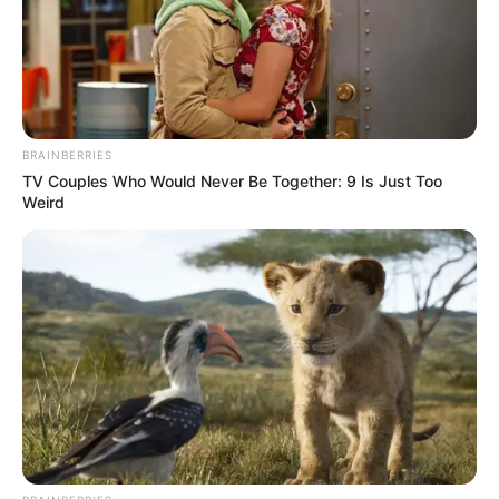
потребления электроэнергии в регионе и позволяет
избежать неправильных начислений. Не нужно
паниковать, если цифры не соответствуют реальному
потреблению. Надо просто передать показания в
указанный срок: тогда система их примет и
перечислит.
Автор:
Гололобова Мадина
Поделиться:
Теги:
облэнерго харьков
показания счетчиков за свет
заплатить за свет
передать показания счетчиков
ЭТО ИНТЕРЕСНО