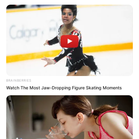
укр
рус
Главная
/
Новости
/
Инфраструктура
Облэнерго просит харьковчан передать
показания счетчиков
30.03.2023, 13:49