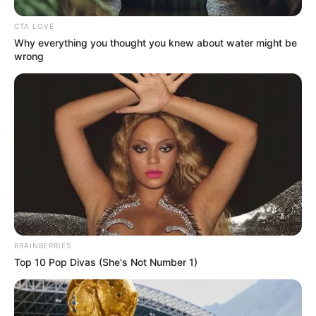
Brainberries
A Museum To Rihanna's Glory Could Soon Be
Opened
Brainberries