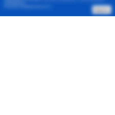
cookie-файлов.
Политика конфиденциальности
Принять
Позвонить нам
Архив новостей
Контакты
Реклама в один клик
© 2001-2026, Staus Quo. Все права защищены.
Адрес:
Харьков, 61057, ул. Донец-Захаржевского 6/8
Зарегистрировано Национальным советом Украины по
вопросам телевидения и радиовещания.
ID: R 40-06013.
Контакты
:
E-Mail:
sq@sq.com.ua