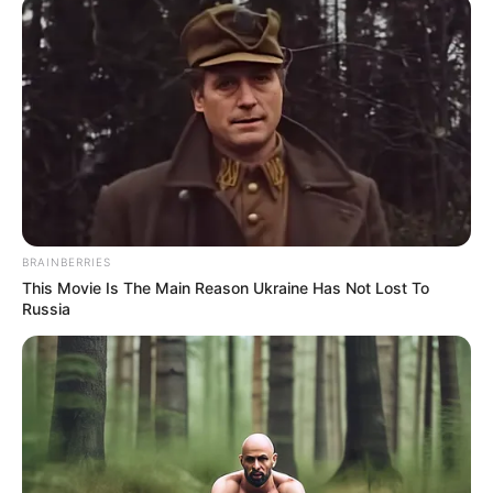
Автор:
Андрей Кравченко
Поделиться:
Теги:
пьяный водитель харьковская область
дтп
харьковская область
чугуевский район дтп
село
лебяжье
поселок чкаловское
Контекст
Пьяный харьковчанин, пытаясь скрыться от
патрульных, снес биотуалеты (видео)
20.01.2023, 13:03