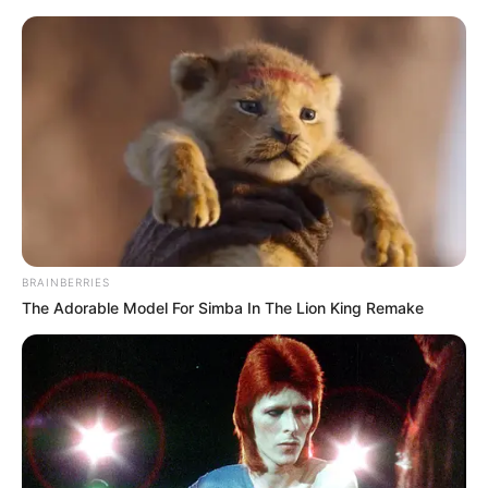
укр
рус
Главная
/
Новости
/
Происшествия
В Харьковской области пьяный
водитель врезался в забор и сбежал с
места ДТП