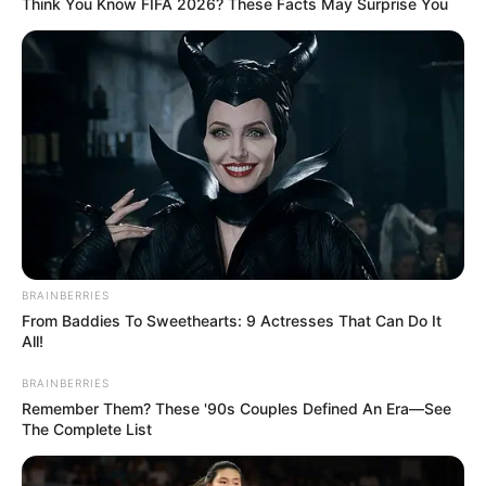
10 Epic Failures That Were Completely Preventable
— Find Out
Brainberries
Scientists Happened Upon The Most Terrifying
Discovery