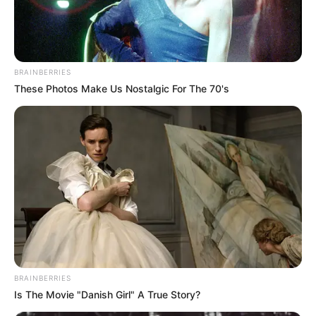
19.04.2023, 16:38
Пьяный водитель врезался в забор в Чугуевском
районе.
Авария произошла
18 апреля в селе Лебяжье.
В полицию обратилась жительница села, которая
рассказала, что какая-то машина протаранила забор
возле ее дома. Водитель скрылся.
Вскоре силовики заметили похожий по описанию
Volkswagen, который ехал по направлению к поселку
Чкаловское. Полицейские остановили машину; 40-
летний водитель оказался пьян.
Составлены протоколы по ряду статьей КУоАП за
вождение в нетрезвом состоянии, нарушении правил
движения и совершение ДТП.
В тот же день в поселке Каменная Яруга полицейские
остановили мотоциклиста за нарушение ПДД. Он тоже
был пьян. Результат освидетельствования – 3,17
промилле.