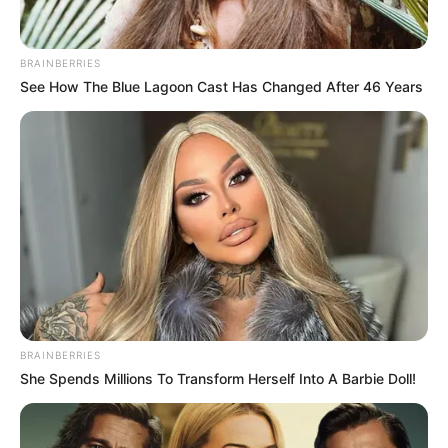
You Wouldn't Believe It If It Wasn't Caught On
Camera!
Brainberries
She Gave Up A Normal Life To Act Like A Horse
Brainberries