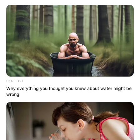
укр
рус
Главная
/
Новости
/
Происшествия
Полиция Харькова расследует смерть
мужчины в РТЦК
18.05.2025, 11:54