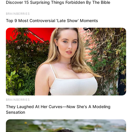
Поделиться:
Теги:
РТЦК
смерть
самоубийство
полиция
расследование
ЭТО ИНТЕРЕСНО
She Took Her Love For Horses To A Whole New
Level
Brainberries