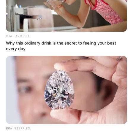
В Харькове полиция выясняет обстоятельства смерти
мужчины на территории РТЦК и СП. Об этом сообщила
пресс-служба полиции Харьковской области.
Происшествие произошло 12 мая. Предварительно
установлено, что 39-летний мужчина покончил жизнь
самоубийством, выпрыгнув из окна третьего этажа. На
месте работала следственно-оперативная группа
полиции и эксперты.
В ходе осмотра тела признаков насильственной смерти
не обнаружено, кроме травм, полученных в результате
падения с высоты.
Следователи открыли уголовное производство по ч. 1
ст. 115 Уголовного кодекса Украины с пометкой
«самоубийство». Для проверки действий работников
РТЦК и СП материалы направлены в Государственное
бюро расследований. Расследование продолжается.
Автор:
Александра Андриевская