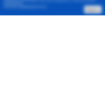
Продолжая использовать сайт, Вы соглашаетесь с использованием
cookie-файлов.
Политика конфиденциальности
Принять
Позвонить нам
Архив новостей
Контакты
Реклама в один клик
© 2001-2026, Staus Quo. Все права защищены.
Адрес:
Харьков, 61057, ул. Донец-Захаржевского 6/8
Зарегистрировано Национальным советом Украины по
вопросам телевидения и радиовещания.
ID: R 40-06013.
Контакты
:
E-Mail:
sq@sq.com.ua