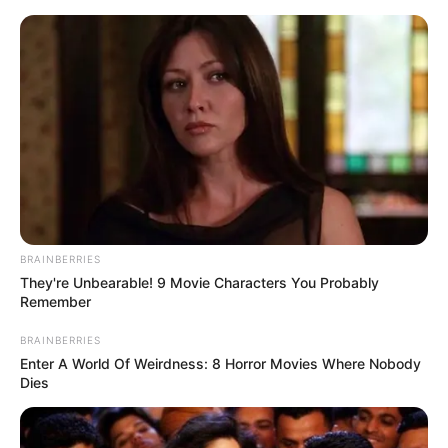
укр
рус
Главная
/
Новости
/
Криминал
Экс-полицейского будут судить за