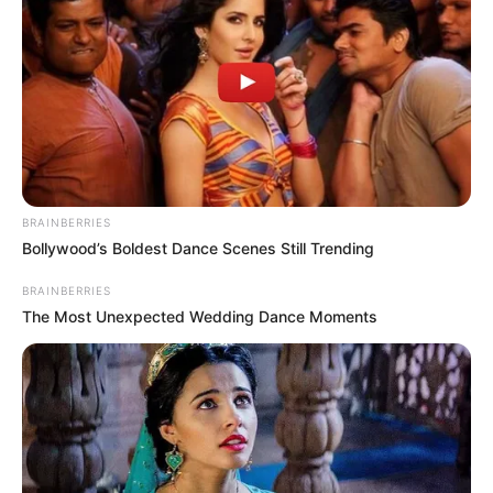
госизмену: работал на россиян за 70
тысяч рублей
17.04.2025, 14:22
Харьковская областная прокуратура направила в суд
обвинительный акт против бывшего полицейского,
который во время оккупации Купянского района
пошел на сотрудничество с врагом. Его обвиняют в
государственной измене в условиях военного
положения и коллаборационистской деятельности (ч. 2
ст. 111, ч. 7 ст. 111-1 УК Украины).
По данным следствия, в мае 2022 года, когда поселок
Двуречная находился под контролем российских войск,
местный полицейский добровольно поддержал
оккупантов. Он помогал создавать оккупационный
правоохранительный орган, принимая заявления о
преступлениях и оформляя их по российскому
законодательству. Впоследствии предателя повысили
до должности «и.о. начальника отделения по борьбе с
групповой преступностью» в так называемом
«Управлении внутренних дел Временной гражданской