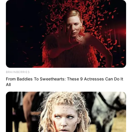
Поделиться:
Теги:
прокуратура
измена
госизмена
полицейский
суд
ЭТО ИНТЕРЕСНО
She Took Her Love For Horses To A Whole New
Level
Brainberries