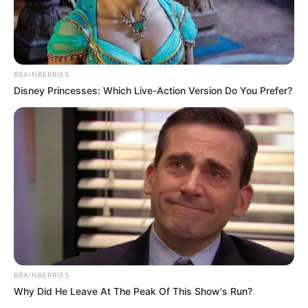
администрации Харьковской области».
Однако карьера не сложилась: после неудач его
понизили до «оперуполномоченного» пункта полиции в
Двуречной. За свою «службу» обвиняемый получал 70
тысяч российских рублей.
Сейчас он скрывается на территории РФ и объявлен в
розыск. Дело будет рассматриваться в
Орджоникидзевском районном суде Харькова.
Максимальное наказание, которое грозит предателю, -
пожизненное заключение.
Фото - прокуратура Харьковской области
Автор:
Наталья Кобзар