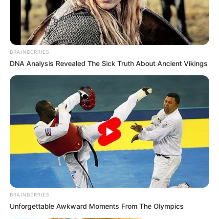
Too Hot For TV? These Scenes Slipped Through
Anyway
Brainberries
Sensational Seductress: Demi Moore's Most
Scandalous Performances
Brainberries