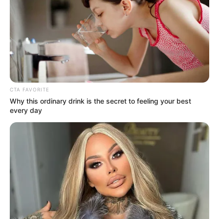
"Шахедом" произошел в Ново-Баварском районе.
Информация уточняется. Мэр призвал харьковчан
находиться в укрытиях.
В 20:41 Игорть Терехов сообщил об еще одном взрыве
в Харькове.
В 20:42 пользователи сообщают уже о 4 взрывах в
Харькове.
По состоянию на 20:46 мониторинговые каналы
сообщили о том, что небо над Харьковом чистое.
Председатель Харьковской ОВА Олег Синегубов
сообщил "На данный момент, без пострадавших".
"Сейчас имеем три удара по городу, все - в Ново-
Баварском районе" - сообщил Игорь Терехов.
В 20:56 в Харькове еще один взрыв.