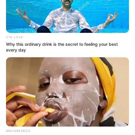
17 Rare Churches Underground That Still Exist
Brainberries
From Baddies To Sweethearts: 9 Actresses That
Can Do It All!
Brainberries