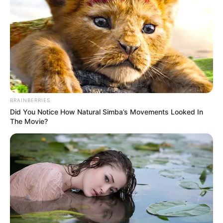
Автор:
Денис Азаров
Поделиться:
Теги:
война
бпла
ЭТО ИНТЕРЕСНО