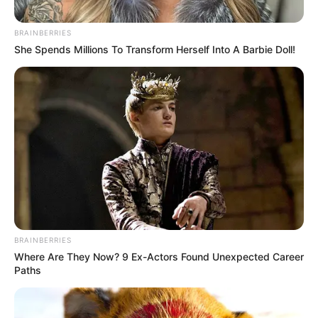
"Уточнение по прилетам по районам - по
предварительной информации удары пришлись по
Основянскому, Немышлянскому и Ново-
Баварскому районам" - Игорь Терехов.
"По предварительным данным, есть попадание
обломков беспилотника в жилой дом.
Информация о последствиях проверяется.
Профильные службы выехали на места
попаданий. Одно из попаданий в Новобаварском
районе на открытой территории. Ще один "Шахед"
попал возле частного дома в том же районе
Харькова. Возник пожар" - Олег Синегубов.
На данную минуту уже 7 пострадавших - 4 детей, 2
женщины и один мужчина, сообщает Терехов