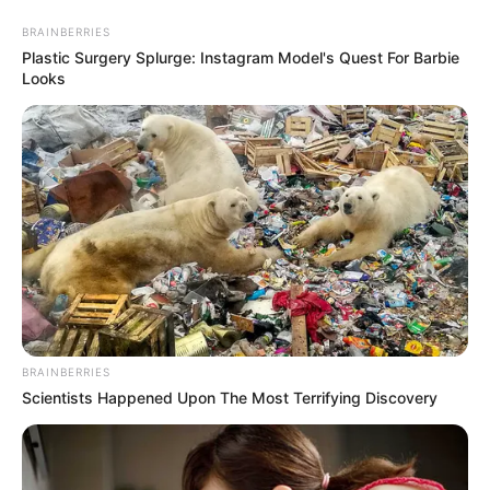
укр
рус
Главная
/
Новости
/
Война
Харьков под атакой беспилотников
(обновляется)
13.03.2025, 20:41
По информации Игоря Терехова, предварительно удар