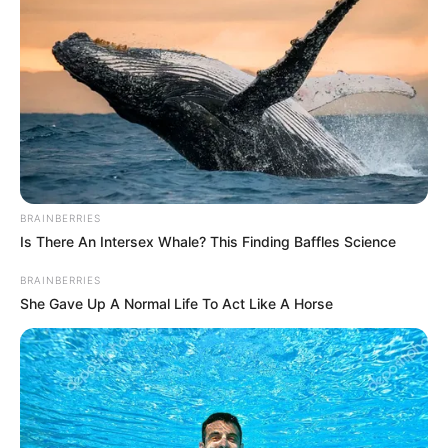
’90s TV Icons Who Faded Out Of Hollywood
Brainberries