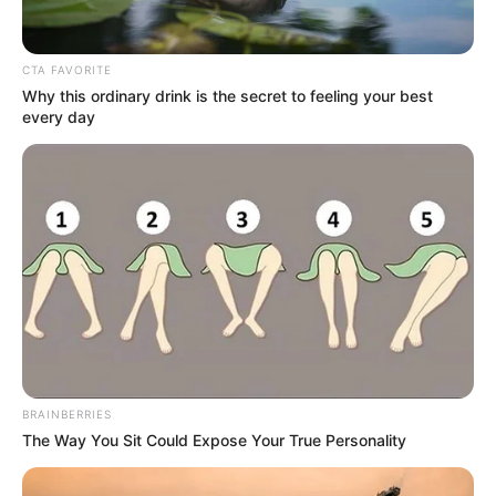
Why Did He Leave At The Peak Of This Show's
Run?
Brainberries
Think You Know FIFA 2026? These Facts May
Surprise You
Brainberries