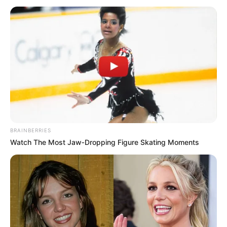
Her Story Isn't What You Think—You''ll Be
Surprised
Brainberries