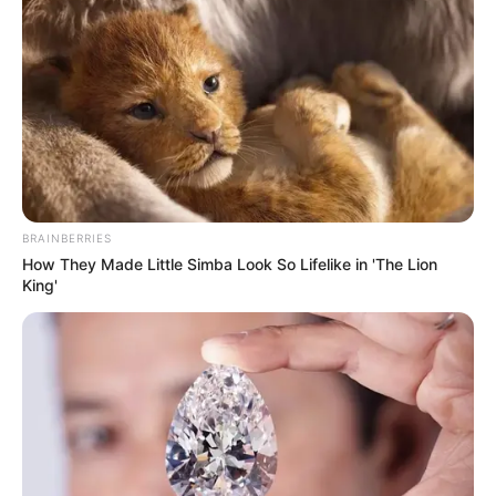
From Baddies To Sweethearts: 9 Actresses That
Can Do It All!
Brainberries