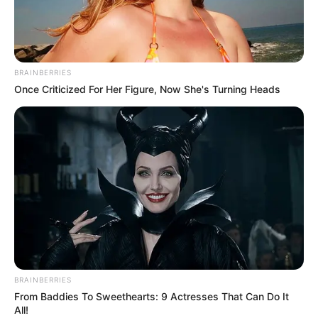
предметом, похожим на пистолет. Мужчина сказал о
наличии денег в гараже. Когда воры пошли искать
средства, он смог развязать ноги и побежать за
помощью.
С места происшествия сотрудники полиции изъяли
вещественные доказательства.
Решается вопрос о квалификации данного события.
Принимаются меры для задержания нападавших.
Автор:
Марина Шевченко
Поделиться:
ЭТО ИНТЕРЕСНО