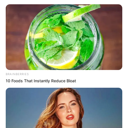
укр
рус
Главная
/
Новости
Под Харьковом напали на дачника
04.08.2017, 15:28
Работники полиции Харьковской области
разыскивают злоумышленников, которые напали на
мужчину в его дачном доме.
Об этом сообщили в
отделе коммуникаций Главного управления
Нацполиции в Харьковской области.
Это произошло сегодня, 4 августа, около 01:00 ночи в
с.Старица Волчанского района. Воры забрали 450 грн.
и скрылись с места преступления.
В отдел полиции обратился 59-летний пострадавший,
который рассказал, что ночью трое неизвестных
ворвались через окно в его дом, связали и стали
требовать деньги. Злоумышленники были в масках и с