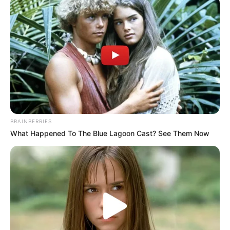
Bible
Brainberries
The Bodyguard's Hidden Bloopers Revealed
Brainberries