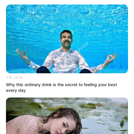
укр
рус
Головна
/
Новини
/
Суспільство
Критична ситуація: у Харкові
закінчились усі негативні групи крові
12.05.2025, 14:23