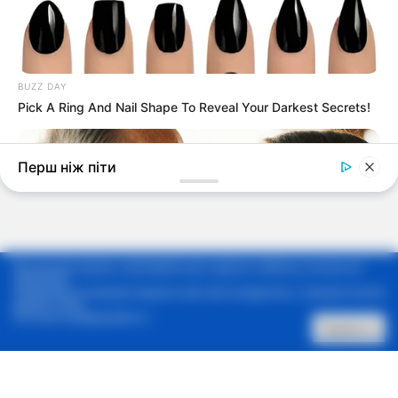
Ми використовуємо cookie-файли для надання найбільш актуальної
інформації.
Продовжуючи використовувати сайт, Ви погоджуєтесь з використанням
файлів cookie.
Політика конфіденційності
Прийняти