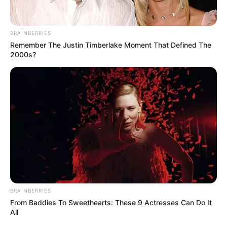
Для отримання додаткової інформації або уточнення
деталей звертайтесь за телефоном: +380955704766.
Центр служби крові просить усіх, хто має можливість,
долучитися до здачі крові, щоб допомогти врятувати
життя.
Фото - Харківський обласний центр служби крові
Автор:
Наталія Кобзар
Поділитися:
Теги:
кров
донор
донорство
ЭТО ИНТЕРЕСНО