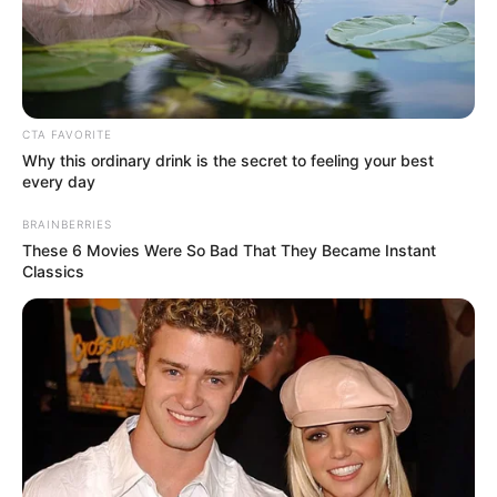
Харківський обласний центр служби крові повідомляє
про критичну ситуацію: закінчились запаси всіх
негативних груп крові (I, II, III, IV). Дефіцит крові в центрі
безпосередньо впливає на забезпечення госпіталів та
потреб фронту.
Центр закликає всіх небайдужих терміново здати кров.
Пункти збору крові працюють за наступними адресами
та графіками:
вулиця Клочківська, 366: з понеділка по п’ятницю з
08:00 до 15:00, щосуботи з 08:00 до 13:00;
ТРЦ «Нікольський», -1 поверх: у вівторок, четвер та
суботу з 09:00 до 14:00.
Обидва пункти функціонують навіть під час повітряних
тривог, забезпечуючи безперебійну роботу. Попередній
запис не потрібен. У центрі безкоштовно визначають
групу крові, тому додаткові аналізи здавати не
потрібно.