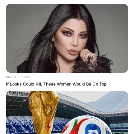
Автор:
Андрей Кравченко
Поделиться:
Теги:
пасха
кладбище
запрет
ЭТО ИНТЕРЕСНО