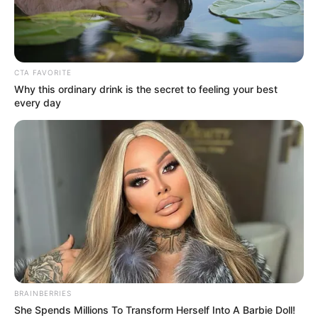
Накануне Пасхи и поминальных дней коммунальное
предприятие «Ритуал»
напоминает
, что в Харькове
запрещено посещать некоторые кладбища.
Это кладбища №13, 15 и 17;
Также запрещено посещать Мемориал жертвам
тоталитаризма и политических репрессий.
На предприятии отметили, что там до сих пор
существует высокий риск дистанционного
минирования.
Открытыми для посещения остаются кладбища №1-11,
14, 16 и 18.
Информацию о режиме работы кладбищ можно
узнать:
на
сайте
КП «Ритуал»;
по тел: 16-40.