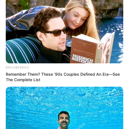
The World Cup 2026 Facts Fans Can't Stop Talking
About
Brainberries
Why everything you thought you knew about water
might be wrong
CTA Love