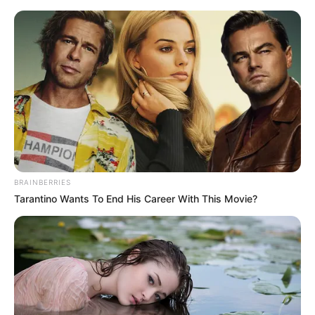
укр
рус
Главная
/
Новости
/
Полезно знать
Три кладбища запрещено посещать в
Харькове: какие именно
16.04.2025, 11:59