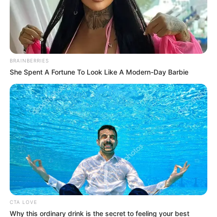
Think You Know FIFA 2026? These Facts May
Surprise You
Brainberries
10 World Cup 2026 Facts Every Football Fan
Should Know
Brainberries