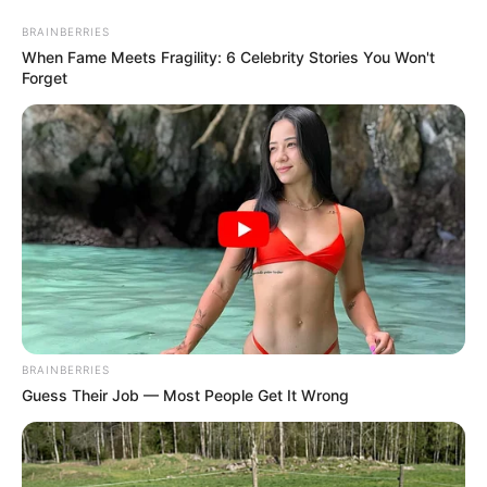
укр
рус
Главная
/
Новости
/
Война
Ситуация в Купянске резко ухудшилась:
за ночь в центр прилетело 30 КАБов
20.03.2025, 09:48
Ситуация в Купянске резко ухудшилась. За ночь с 19