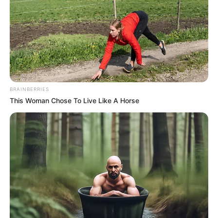
на 20 марта по центру города прилетело 30 КАБов. Об
этом
сообщил
председатель Харьковской ОВА Олег
Синегубов.
Цепь событий
РФ сбросила на Купянск 20 КАБов за несколько
часов (фото)
«Фиксируем ухудшение ситуации с безопасностью
в городе. Враг не прекращает атаковать
гражданские и инфраструктурные объекты и
терроризировать мирных людей», - заявил
губернатор.
По его данным, во время массированной атаки
ранения получили трое местных жителей, один человек