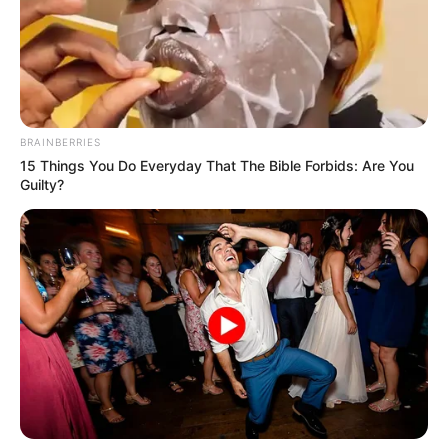
Magnetic Floating Bed: All That Luxury For Mere
$1.6 Mil?
Brainberries
Is The Movie "Danish Girl" A True Story?
Brainberries