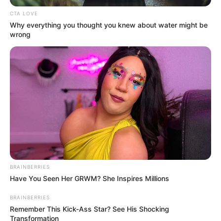
погиб.
Профильные службы продолжают ликвидировать
последствия ударов.
Автор:
Андрей Кравченко
Поделиться:
Теги:
купянск
КАБ
удар
обстрел
атака
война
разрушения
ЭТО ИНТЕРЕСНО