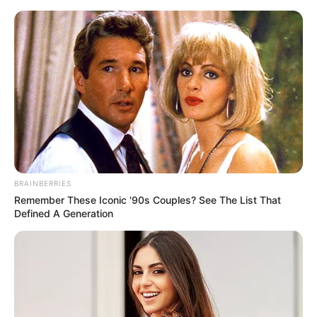
укр
рус
Главная
/
Новости
/
Война
Возле Волчанска и Лукьянцов ВСУ
переместились на более выгодные
позиции - Генштаб