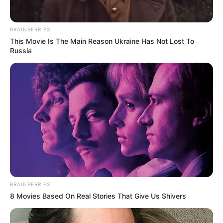
How Does "Darkest Hour" Spotted Secrets That No
One Knew?
Brainberries