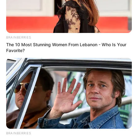
15.05.2024, 08:19
Возле Волчанска и Лукьянцов ВСУ переместились на
более выгодные позиции. Об этом говорится в сводке
Генштаба о ситуации на Харьковском направлении по
состоянию на 23.00 вчера, 14 мая. Маневр
осуществлен для сохранения жизней военнослужащих
и избежания потерь.
Бои на этих участках продолжаются, ВСУ проводят
контратаки, не дают россиянам закрепиться.
Всего на Харьковском направлении отражены 11 атак
противника, в частности, на направлениях:
Глубокое - Липцы;
Лукьянцы - Липцы;
Борисовка - Нескучное;
Шебекино (РФ) - Волчанск.