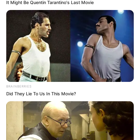
За вчера РФ потеряла на этом участке фронта 162
военнослужащих, уничтожено и повреждено 26 единиц
вооружения и военной техники.
РФ
начала наступление
на севере Харьковской
области утром 10 мая. Два основных направления
атак - на Волчанск и на Липцы. За эти дни
значительно
увеличились "серая зона"
в приграничье.
По данным властей Липецкой громады, 6 сел громады
оккупированы. По состоянию на 14 мая Волчанск
контролировался ВСУ, но россияне пытаются
прорваться в город, на окраинах
идут стрелковые бои
.
С этих территорий за 5 дней
было эвакуировано
более
7 000 человек.
Эксперты считают, что целью наступления РФ на
Харьковщине является либо
создание "буферной
зоны"
, что позволит приблизиться непосредственно к
Харькову и снова обстреливать город из артиллерии,
либо это отвлекающий удар, который вынудит ВСУ
перебросить в Харьковскую область резервы
и
сместить внимание с фронта на Донбассе
.