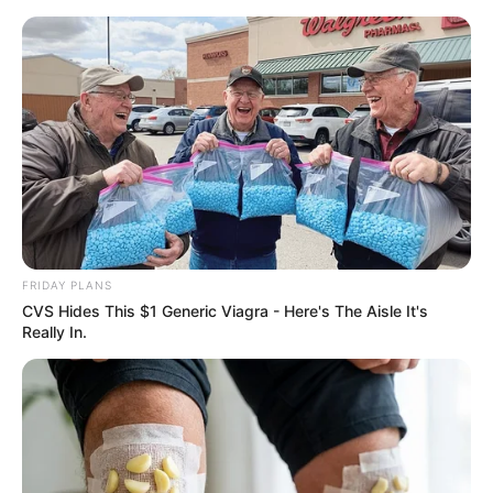
укр
рус
Главная
/
Спорт
Команда "Гелиос-2" одержала первую
победу в первенстве Харьковской
области по футболу
19.07.2010, 12:17
Матчи тринадцатого тура чемпионата Харьковской
области по футболу среди команд Высшей лиги
состоялись 17 июля.
Как сообщили "SQ" в Харьковской
областной федерации футбола (ХОФФ), матчи тура
закончились с такими результатами: "Локомотив"
(Купянск) - "Колос" (Золочев) - 5:0, "Энергетик"
(Комсомольское, Змиевской р-н) - "Ника-СМК"
(Харьков) - 1:2, "Зооветакадемия" (Малая Даниловка,
Дергачевский р-н) - "Газовик" (Червоный Донец,
Балаклейский р-н) - 2:2 (матч сыгран 9 июня),
"Энергетик" (Солоницевка, Дергачевский р-н) - "Колос"