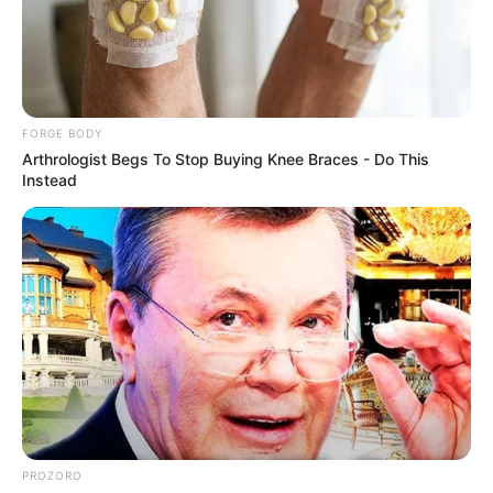
(Сахновщина) - 7:3, "Спарта" (Харьков) - ФК "Змиев" -
3:0, "Локомотив" (Панютино, Лозовской р-н) -
"Металлург" (Купянск) - 2:1, "Гелиос-2" (Харьков) - ФК
"Волчанск" - 3:2.
В ХОФФ также сообщили, что 17 июля прошли матчи
двенадцатого тура первенства области среди команд
Первой лиги. Их результаты следующие: "Донец"
(Печенеги) - ФК "Лозовая" - 4:4, "Старт" (Эсхар,
Чугуевский р-н) - "Олимп" (Богодухов) - 4:0, ФК
"Кегичевка" - "Колос" (Близнюки) - 3:0 (за неявку на
матч команде "Колос" засчитано техническое
поражение), "Маяк-Валмер" (Валки) - "Олимпик"
(Люботин) - 8:0, "Цементник" (Балаклея) - "Колос"
(Барвенково) - 1:2, "Факел" (Красноград) - "Колос"
(Зачепиловка) - 2:0, "Альфредо-Сич" (Новая Водолага) -
"ЭТМ" (Харьков) - 0:2.
После 12 туров турнирную таблицу первенства среди
команд Первой лиги возглавляет команда "Факел",
имеющая в активе 28 очков; на два очка отстает
"ЭТМ", на три - "Маяк-Валмер" и зачепиловский "Колос".
ФК "Кегичевка" набрал 24 очка, барвенковский "Колос"