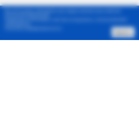
Мы используем cookie-файлы для предоставления вам наиболее
актуальной информации.
Продолжая использовать сайт, Вы соглашаетесь с использованием
cookie-файлов.
Политика конфиденциальности
Принять
Позвонить нам
Архив новостей
Контакты
Реклама в один клик
© 2001-2026, Staus Quo. Все права защищены.
Адрес:
Харьков, 61057, ул. Донец-Захаржевского 6/8
Зарегистрировано Национальным советом Украины по