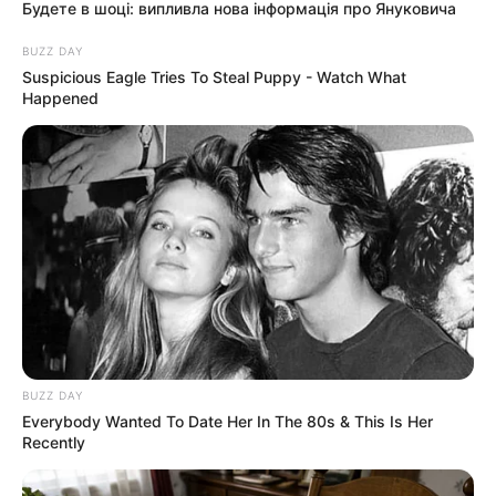
- 22.
Справка "SQ". 13-й тур стал заключительным туром
первого круга чемпионата Харьковской области по
футболу 2010 г. среди команд Высшей лиги. Положение
команд после первого круга:
1. "Локомотив" (Купянск) - 37 очка в 14 играх,
соотношение забитых и пропущенных мячей - 39:9
2. "Энергетик" (Солоницевка) - 26, 13, 34:13
3. "Спарта" - 26, 13, 32:17
4. "Ника-СМК" - 26, 13, 26:23
5. "Металлург" - 23, 13, 22:12
6. ФК "Змиев" - 21, 13, 20:26
7. "Локомотив" (Панютино) - 21, 13, 27:22
8. ФК "Волчанск" - 19, 13, 23:20
9. "Зооветакадемия" - 18, 13, 17:19
10. "Энергетик" (Комсомольское) - 16, 13, 17:18
11. "Газовик" - 13, 13, 15:21
12. "Колос" (Золочев) - 7, 14, 18:42
13. "Колос" (Сахновщина) - 6, 13, 12:31
14. "Гелиос-2" - 3, 13, 6:33