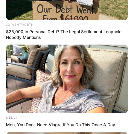
Why everything you thought you knew about water
might be wrong
CTA Love
Mysterious Roman Statue Unearthed In Toledo
Brainberries