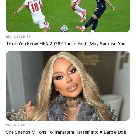
Why this ordinary drink is the secret to feeling
your best every day
CTA Favorite
The Chapel Of Sound Amphitheater - Architectural
Marvels
Brainberries