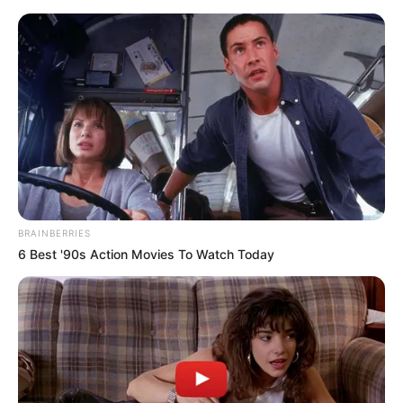
укр
рус
Главная
/
Общество
Харьковские профсоюзы проведут
предупредительный митинг против
повышения цены на газ
20.07.2010, 11:26
Исполком Объединения профсоюзов Харьковской
области 19 июля принял решение о проведении
предупредительного митинга протеста на
пл.Конституции в Харькове.
Как сообщили "SQ" в
объединении, митинг проводится "в связи с
нарушением норм законодательства Украины и
принципов социального диалога со стороны органов
власти при принятии решения о повышении с 1 августа
цен на природный газ для населения, а также
отсутствия эффективных мер социальной защиты
населения". Митинг запланирован на 22 июля, с 16.00