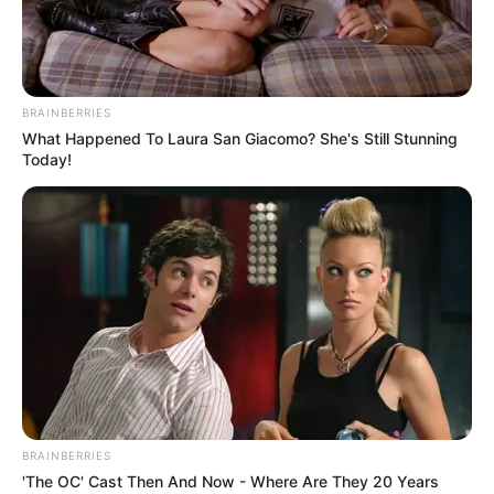
до 16.45. В акции заявлено участие 2,5 тыс. человек.
Справка "SQ". Национальная комиссия по
регулированию электроэнергетики Украины с 1 августа
2010 г. повысила на 50% отпускные цены на природный
газ для населения, дифференцированные по годовому
объему потребления и наличию или отсутствию у
абонента счетчика. Как заявил 15 июля министр по
вопросам жилищно-коммунального хозяйства Юрий
Хиврич, после повышения тарифов на газ цена на тепло
и горячую воду поднимется на 20-25%.
Автор:
Сергей Тарасенко
Поделиться: