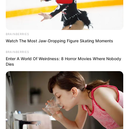
Shocking Turn Of Event: Actors Who Pursued
Controversial Careers
Brainberries
And They Did Show This In Bohemian Rapsody!
Brainberries