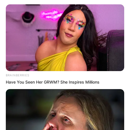
укр
рус
Главная
/
Новости
В Харькове закрыли два перекрестка
11.08.2017, 08:09
Движение транспорта