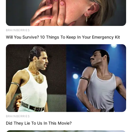
на перекрестке ул
.
Большая Панасовская
- Новоивановский
мост частично
ограничено с 10
августа по 31
сентября.
В это же время ограничено движение на перекрестке
ул. Большая Панасовская - ул. Евгения Котляра.
Как сообщили в Департаменте инфраструктуры
горсовета, это связано с реконструкцией на этих
перекрестках трамвайных переездов.
Автор:
Наталья Кобзар