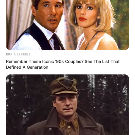
And They Did Show This In Bohemian Rapsody!
Brainberries
Remember Them? These '90s Couples Defined An
Era—See The Complete List
Brainberries