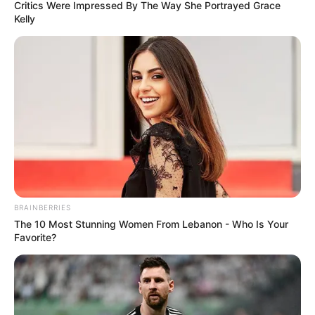
Поделиться:
Контекст
В новой редакции закона о местных выборах
не были исправлены серьезные недостатки -
президент организации "Харківські сузір'я" А.
Белогрищенко (ВИДЕО)
02.09.2010, 12:05
В новом законе о местных выборах не были
исправлены серьезные недостатки. Об этом заявил
"SQ" президент общественной организации "Харківські
сузір'я" Андрей Белогрищенко. По его словам, в законе
Партия "Фронт Змін" будет претендовать на
появился ряд преимуществ: отмена нормы о
кресла мэров в 4-х городах областного
необходимости регистрации местных организаций