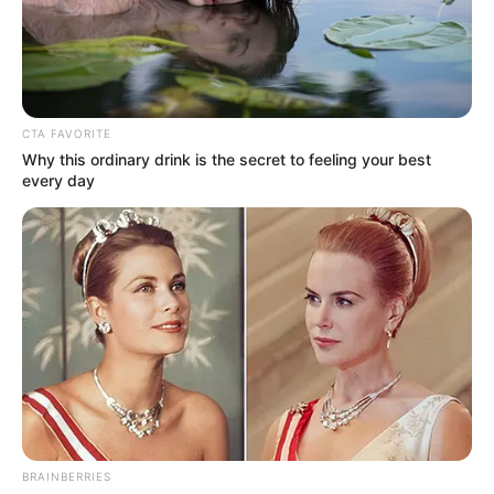
организациям партий выдвигать своих кандидатов на
выборах. Кроме того, законом изменен принцип
формирования состава территориальных
избирательных комиссий. В частности, будет увеличен
состав территориальных избирательных комиссий до
18 человек и предоставлено право подавать
кандидатуры для формирования теризбиркомов не
только местным организациям политических партий,
представленных в ВР этого созыва, но и всем местным
организациям партий, зарегистрированных в Украине.
Определен и порядок отбора кандидатур в состав
теризбиркомов, куда войдут 15 человек от местных
организаций политических партий, представленных в
ВР, а также трое лиц из числа кандидатур,
представленных местными организациями партий,
которые будут определяться путем жеребьевки. Кроме
того, законом разрешено участие в выборах в местные
органы самоуправления лиц, достигших 18 лет на день
выборов.
Автор:
Сергей Тарасенко