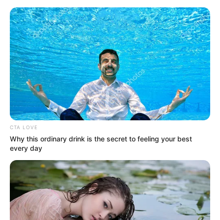
укр
рус
Главная
/
Власть
Верховная Рада внесла изменения в
закон о местных выборах
30.08.2010, 13:20
Верховная Рада (ВР) Украины приняла проект закона
о внесении изменений в закон "О выборах депутатов
ВР Автономной Республики Крым, местных советов и
сельских, поселковых, городских голов", который
внес на рассмотрение председатель фракции Партии
регионов Александр Ефремов.
Как передал
"УНИАН"
,
за это решение проголосовали 264 депутата.
Этим законом сняты ограничения относительно
возможности участия в местных выборах местных
организаций политических партий, образованных
позднее, чем за 365 дней до дня выборов, и
предоставлена возможность всем местным