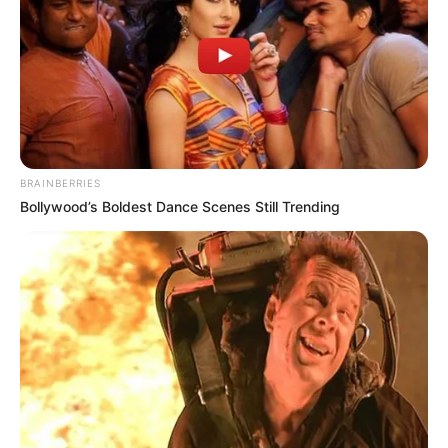
05.08.2017, 15:16
В Харькове сегодня, 5
августа, состоялись
торжества,
приуроченные ко Дню
Национальной
полиции Украины
. По
случаю второй
годовщины
профессионального
праздника во Дворце полиции ГУНП в Харьковской
области состоялось награждение лучших работников и
прошел праздничный концерт, сообщили в
облуправлении полиции.
Фото - Главное управление Нацполиции в Харьковской
области
Автор:
Наталья Кобзар