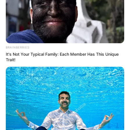
CTA Favorite
Have You Seen Her GRWM? She Inspires Millions
Brainberries