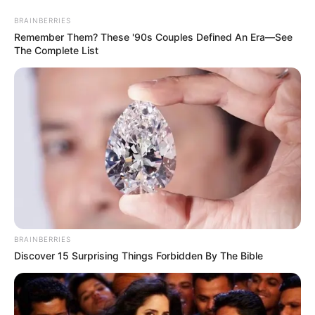
укр
рус
Главная
/
Новости
Оружие, спецтехника и концерт: в
Харькове отметили День Нацполиции
(фоторепортаж)