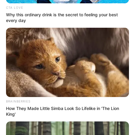
Who Will Be the Next James Bond? Here's What
We Know So Far
Brainberries
These 9 Actresses Will Make You Rethink Good