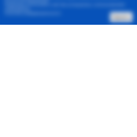
актуальной информации.
Продолжая использовать сайт, Вы соглашаетесь с использованием
cookie-файлов.
Политика конфиденциальности
Принять
Позвонить нам
Архив новостей
Контакты
Реклама в один клик
© 2001-2026, Staus Quo. Все права защищены.
Адрес:
Харьков, 61057, ул. Донец-Захаржевского 6/8
Зарегистрировано Национальным советом Украины по
вопросам телевидения и радиовещания.
ID: R 40-06013.
Контакты
: