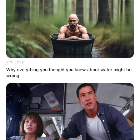
And Evil!
Brainberries
Top 8 Movies Based On Real Life. You Have To
Watch Them!
Brainberries