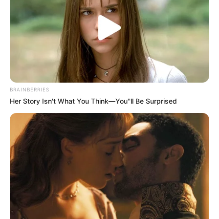
2 августа в 21.00 на
пр.Льва Ландау,12
произошло ДТП с
пострадавшими.
Об
этом сообщили в
патрульной полиции
Харькова. Столкнулись
Hyundai Tucson и
Daewoo Lanos.
Пассажира Daewoo отвезли в неотложку.
Обстоятельства ДТП устанавливает следственно-
оперативная группа.
Автор:
Алексей Грищенко