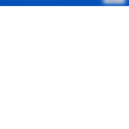
Позвонить нам
Архив новостей
Контакты
Реклама в один клик
© 2001-2026, Staus Quo. Все права защищены.
Адрес:
Харьков, 61057, ул. Донец-Захаржевского 6/8
Зарегистрировано Национальным советом Украины по
вопросам телевидения и радиовещания.
ID: R 40-06013.
Контакты
:
E-Mail:
sq@sq.com.ua
Главный редактор Наталья Кобзар,
тел. +380503271422
Авторы Status Quo