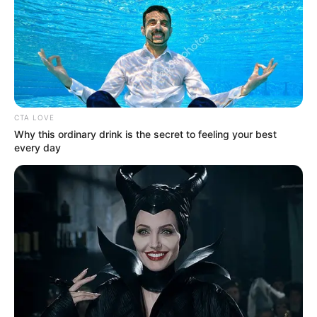
Her Story Isn't What You Think—You''ll Be
Surprised
Brainberries