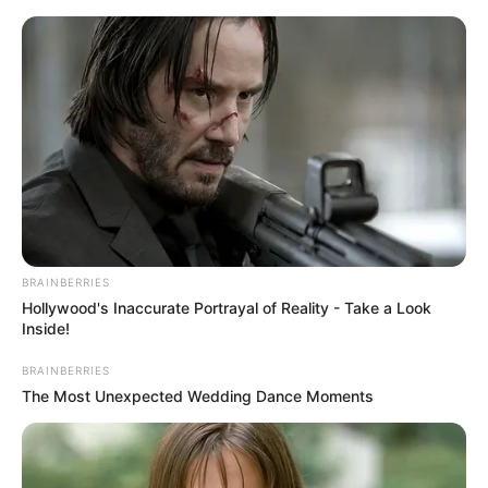
укр
рус
Главная
/
Новости
На проспекте Ландау произошло ДТП,
есть пострадавший (фото)
03.08.2017, 09:19