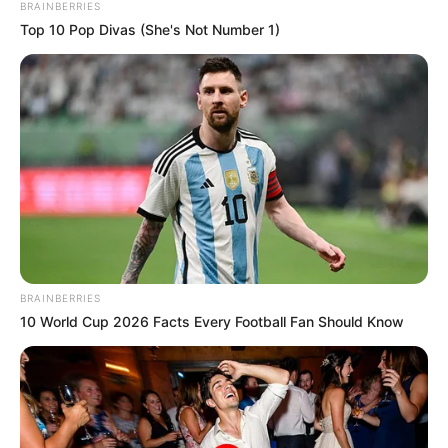
The Influencer Who Went Viral For Inspiring
GRWMs
Brainberries
It's Not Your Typical Family: Each Member Has