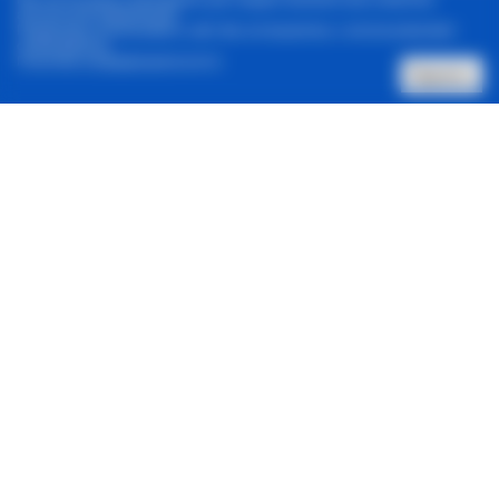
актуальной информации.
Продолжая использовать сайт, Вы соглашаетесь с использованием
cookie-файлов.
Политика конфиденциальности
Принять
Позвонить нам
Архив новостей
Контакты
Реклама в один клик
© 2001-2026, Staus Quo. Все права защищены.
Адрес:
Харьков, 61057, ул. Донец-Захаржевского 6/8
Зарегистрировано Национальным советом Украины по
вопросам телевидения и радиовещания.
ID: R 40-06013.