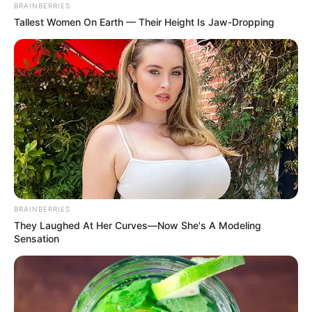
If Looks Could Kill, These Women Would Be On
Top
Brainberries
Unforgettable Awkward Moments From The
Olympics