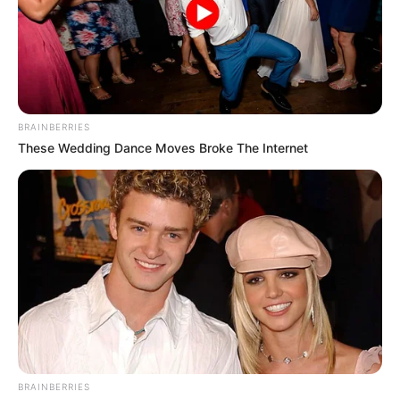
This Unique Trait!
Brainberries
She Gave Up A Normal Life To Act Like A Horse
Brainberries