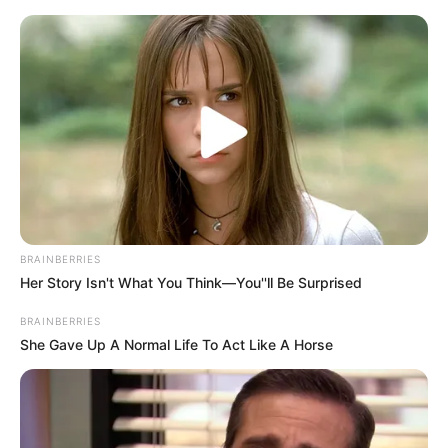
укр
рус
Главная
/
Оперативная информация
Пасмурная погода без осадков
ожидается в Харькове днем 9 февраля
09.02.2007, 10:00
Пасмурная погода без осадков ожидается в Харькове
днем 9 февраля. Ветер южный, 3-6 м/с. Температура –
2-4 град. тепла. Давление – 741-743 мм рт. ст.
Влажность – 94-99%.
По прогнозу интернет-службы погоды "
Фобос
", вечером
в Харькове ожидается пасмурная погода, небольшой
дождь. Ветер юго-западный, 3-6 м/с. Температура – 3-5
град. тепла. Давление – 742-744 мм рт. ст. Влажность
– 93-98%.
Как сообщили в управлении по вопросам
чрезвычайных ситуаций Харьковской