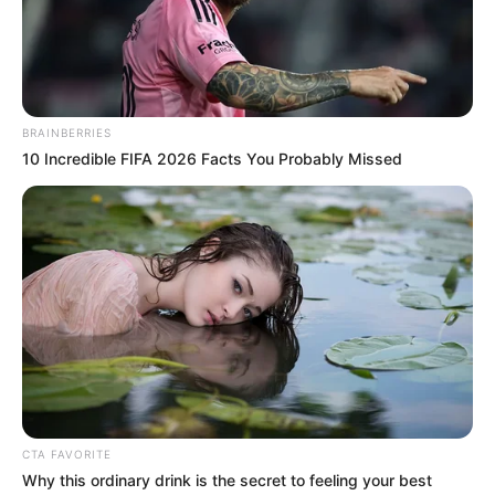
Поделиться:
ЭТО ИНТЕРЕСНО
Why this ordinary drink is the secret to feeling
your best every day
CTA Favorite